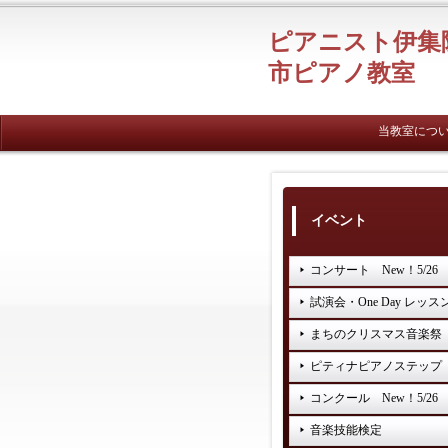
ピアニスト伊集
市ピアノ教室
当教室につ
イベント
コンサート New！5/26
試演会・One Day レッス
まちのクリスマス音楽祭
ピティナピアノステップ
コンクール New！5/26
音楽技能検定