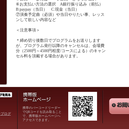
⑥お支払い方法の選択
A
銀行振り込み（前払）
B:paypay
（当日）
C:
現金（当日）
⑦演奏予定曲（必須）や当日やりたい事、レッス
ンして欲しい内容など
＜注意事項＞
＊締め切り後数日でプログラムをお送りします
が、プログラム発行以降のキャンセルは、会場費
分（
2500
円～
4500
円程度
/
コースによる）のキャン
セル料を頂戴する場合があります。
携帯のバーコードリーダー
でQRコードを読み取ること
スンプログ
で、携帯版ホームページへ
アクセスできます。