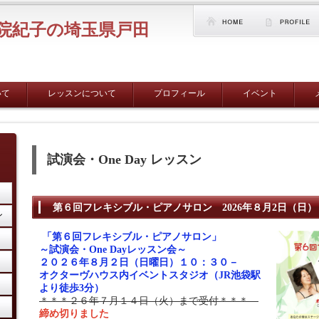
院紀子の埼玉県戸田
いて
レッスンについて
プロフィール
イベント
試演会・One Day レッスン
第６回フレキシブル・ピアノサロン 2026年８月2日（日
ン
「第６回フレキシブル・ピアノサロン」
～試演会・
One Day
レッスン会～
２０２６年８月２日（日曜日）１０：３０－
オクターヴハウス内イベントスタジオ（
JR池袋駅
より徒歩3分）
＊＊＊
２６
年７
月１４
日（火）まで受付＊＊＊
締め切りました