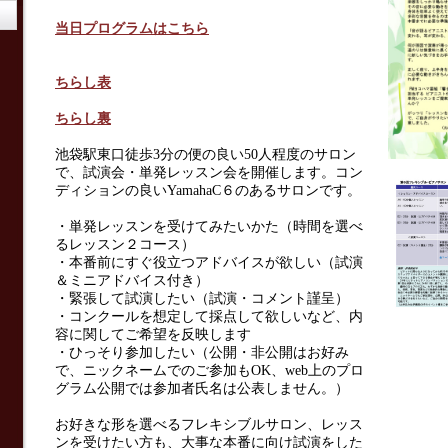
当日プログラムはこちら
ちらし表
ちらし裏
池袋駅東口徒歩
3
分の便の良い
50
人程度のサロン
で、試演会・単発レッスン会を
開催します。コン
ディションの良い
YamahaC
６のあるサロンです。
・単発レッスンを受けてみたいかた（時間を選べ
るレッスン２コース）
・本番前にすぐ役立つアドバイスが欲しい（試演
＆ミニアドバイス付き）
・緊張して試演したい（試演・コメント謹呈）
・コンクールを想定して採点して欲しいなど、内
容に関してご希望を反映します
・ひっそり参加したい（公開・非公開はお好み
で、ニックネームでのご参加も
OK、web上のプロ
グラム公開では参加者氏名は公表しません。
）
お好きな形を選べるフレキシブルサロン、レッス
ンを受けたい方も、大事な本番に向け試演をした