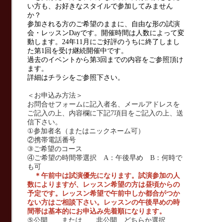
い方も、お好きなスタイルで参加してみません
か？
参加される方のご希望のままに、自由な形の試演
会・レッスン
Day
です。
開催時間は人数によって変
動します。24年11月にご好評のうちに終了しまし
た第1回を受け継続開催中です。
過去のイベントから第3回までの内容をご参照頂け
ます。
詳細はチラシをご参照下さい。
＜お申込み方法＞
お問合せフォームに記入者名、メールアドレスを
ご記入の上、内容欄に下記
7
項目をご記入の上、送
信下さい。
①参加者名（またはニックネーム可）
②携帯電話番号
③ご希望のコース
④ご希望の時間帯選択
A
：午後早め
B
：何時で
も可
＊午前中は試演優先になります。試演参加の人
数によりますが、レッスン希望の方は昼頃からの
予定です。レッスン希望で午前中しか都合がつか
ない方はご相談下さい。レッスンの午後早めの時
間帯は基本的にお申込み先着順になります。
⑤公開 または 非公開 どちらか選択