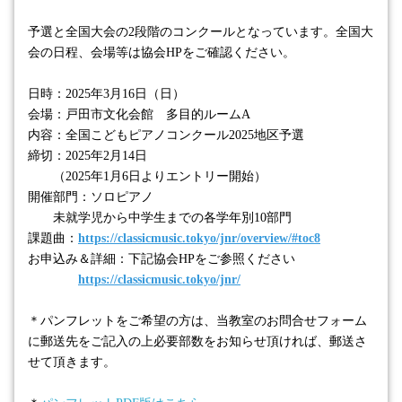
予選と全国大会の2段階のコンクールとなっています。全国大
会の日程、会場等は協会HPをご確認ください。
日時：
2025年3月16日（日）
会場：戸田市文化会館 多目的ルームA
内容：
全国こどもピアノコンクール2025地区予選
締切：
2025年2月14日
（2025年1月6日よりエントリー開始）
開催部門：ソロピアノ
未就学児から中学生までの各学年別
10部門
課題曲：
https://classicmusic.tokyo/jnr/overview/#toc8
お申込み＆詳細：下記協会HPをご参照ください
https://classicmusic.tokyo/jnr/
＊パンフレットをご希望の方は、当教室のお問合せフォーム
に郵送先をご記入の上必要部数をお知らせ頂ければ、郵送さ
せて頂きます。