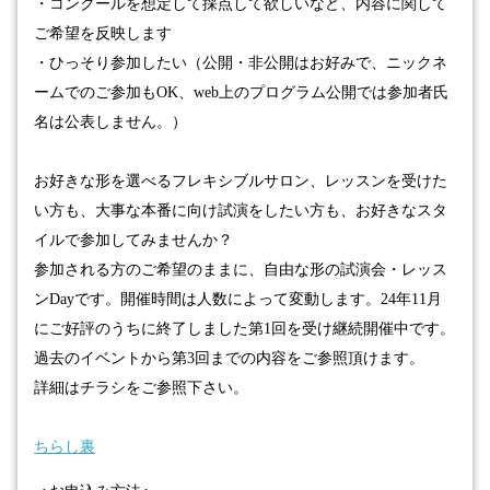
・コンクールを想定して採点して欲しいなど、内容に関して
ご希望を反映します
・ひっそり参加したい（公開・非公開はお好みで、ニックネ
ームでのご参加も
OK、web上のプログラム公開では参加者氏
名は公表しません。
）
お好きな形を選べるフレキシブルサロン、レッスンを受けた
い方も、大事な本番に向け試演をしたい方も、お好きなスタ
イルで参加してみませんか？
参加される方のご希望のままに、自由な形の試演会・レッス
ン
Day
です。
開催時間は人数によって変動します。24年11月
にご好評のうちに終了しました第1回を受け継続開催中です。
過去のイベントから第3回までの内容をご参照頂けます。
詳細はチラシをご参照下さい。
ちらし裏