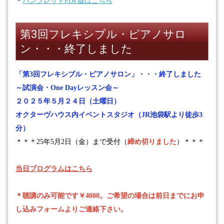
＊
パンフレットPDF版はこちら
第3回フレキシブル・ピアノサロ
ン・・・終了しました
「第3回フレキシブル・ピアノサロン」・・・終了しました
～試演会・
One Day
レッスン会～
２０２５年５月２４日（土曜日）
オクターヴハウス内イベントスタジオ（
JR池袋駅より徒歩3
分）
＊＊＊
25
年
5
月
2
日（金）まで受付（
締め切りました
）＊＊＊
当日プログラムはこちら
＊聴講のみ可能です￥4000。ご希望の場合は前日までにお申
し込みフォームよりご連絡下さい。