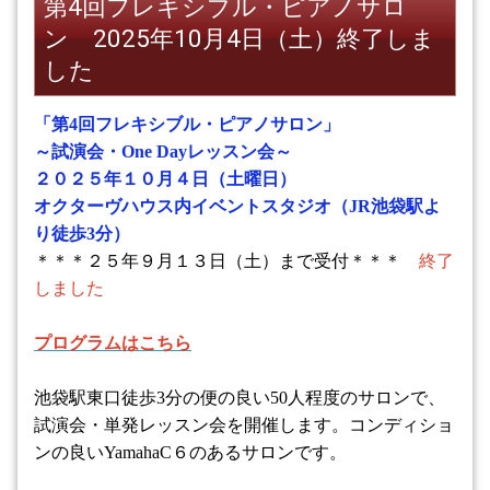
第4回フレキシブル・ピアノサロ
ン 2025年10月4日（土）終了しま
した
「第
4
回フレキシブル・ピアノサロン」
～試演会・
One Day
レッスン会～
２０２５年１０月４日（土曜日）
オクターヴハウス内イベントスタジオ（
JR
池袋駅よ
り徒歩
3
分）
＊＊＊２５年９月１３日（土）まで受付＊＊＊
終了
しました
プログラムはこちら
池袋駅東口徒歩
3
分の便の良い
50
人程度のサロンで、
試演会・単発レッスン会を開催します。コンディショ
ンの良い
YamahaC
６のあるサロンです。