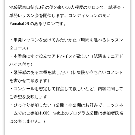
池袋駅東口徒歩
3
分の便の良い
50
人程度のサロンで、試演会・
単発レッスン会を
開催します。コンディションの良い
YamahaC
６のあるサロンです。
・単発レッスンを受けてみたいかた（時間を選べるレッスン
２コース）
・本番前にすぐ役立つアドバイスが欲しい（試演＆ミニアド
バイス付き）
・緊張感のある本番を試したい（伊集院が立ち合いコメント
を書かせて頂きます）
・コンクールを想定して採点して欲しいなど、内容に関して
ご希望を反映します
・ひっそり参加したい（公開・非公開はお好みで、ニックネ
ームでのご参加も
OK、web上のプログラム公開は参加者氏名
は公表しません。
）