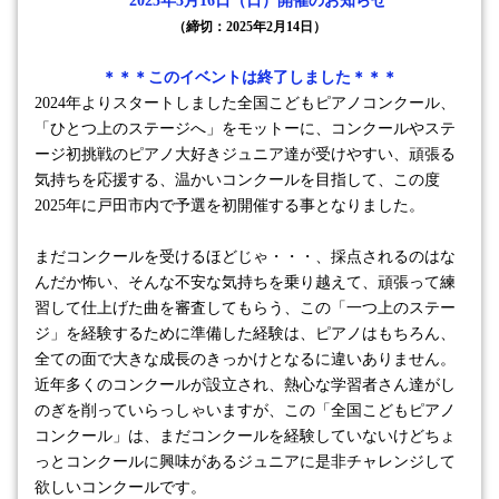
2025年3月16日（日）
開催のお知らせ
（締切：
2025年2月14日）
＊＊＊このイベントは終了しました＊＊＊
2024年よりスタートしました全国こどもピアノコンクール、
「ひとつ上のステージへ」をモットーに、コンクールやステ
ージ初挑戦のピアノ大好きジュニア達が受けやすい、頑張る
気持ちを応援する、温かいコンクールを目指して、この度
2025年に戸田市内で予選を初開催する事となりました。
まだコンクールを受けるほどじゃ・・・、採点されるのはな
んだか怖い、そんな不安な気持ちを乗り越えて、頑張って練
習して仕上げた曲を審査してもらう、この「一つ上のステー
ジ」を経験するために準備した経験は、ピアノはもちろん、
全ての面で大きな成長のきっかけとなるに違いありません。
近年多くのコンクールが設立され、熱心な学習者さん達がし
のぎを削っていらっしゃいますが、この「全国こどもピアノ
コンクール」は、まだコンクールを経験していないけどちょ
っとコンクールに興味があるジュニアに是非チャレンジして
欲しいコンクールです。