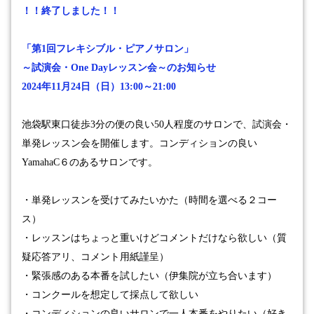
！！終了しました！！
「第1回フレキシブル・ピアノサロン」
～試演会・
One Day
レッスン会～のお知らせ
2024
年
11
月
24
日（日）
13:00
～
21:00
池袋駅東口徒歩
3
分の便の良い
50
人程度のサロンで、試演会・
単発レッスン会を
開催します。コンディションの良い
YamahaC
６のあるサロンです。
・単発レッスンを受けてみたいかた（時間を選べる２コー
ス）
・レッスンはちょっと重いけどコメントだけなら欲しい（質
疑応答アリ、コメント用紙謹呈）
・緊張感のある本番を試したい（伊集院が立ち合います）
・コンクールを想定して採点して欲しい
・コンディションの良いサロンで一人本番をやりたい（好き