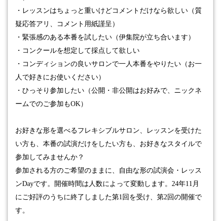
・レッスンはちょっと重いけどコメントだけなら欲しい（質
疑応答アリ、コメント用紙謹呈）
・緊張感のある本番を試したい（伊集院が立ち合います）
・コンクールを想定して採点して欲しい
・コンディションの良いサロンで一人本番をやりたい（お一
人で好きにお使いください）
・ひっそり参加したい（公開・非公開はお好みで、ニックネ
ームでのご参加も
OK
）
お好きな形を選べるフレキシブルサロン、レッスンを受けた
い方も、本番の試演だけをしたい方も、お好きなスタイルで
参加してみませんか？
参加される方のご希望のままに、自由な形の試演会・レッス
ン
Day
です。
開催時間は人数によって変動します。24年11月
にご好評のうちに終了しました第1回を受け、第2回の開催で
す。