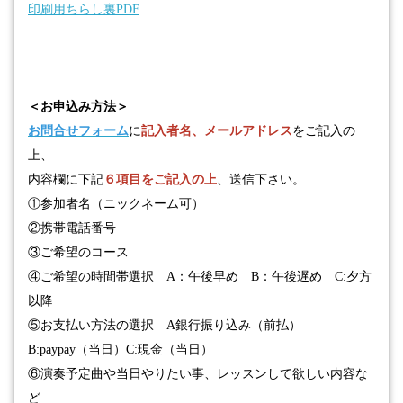
印刷用ちらし裏PDF
＜お申込み方法＞
お問合せフォーム
に
記入者名、メールアドレス
をご記入の
上、
内容欄に下記
６項目をご記入の上
、送信下さい。
①
参加者名（ニックネーム可）
②
携帯電話番号
③
ご希望のコース
④
ご希望の時間帯選択
A
：午後早め
B
：午後遅め
C:
夕方
以降
⑤
お支払い方法の選択
A
銀行振り込み（前払）
B:paypay
（当日）
C:
現金（当日）
⑥
演奏予定曲や当日やりたい事、レッスンして欲しい内容な
ど