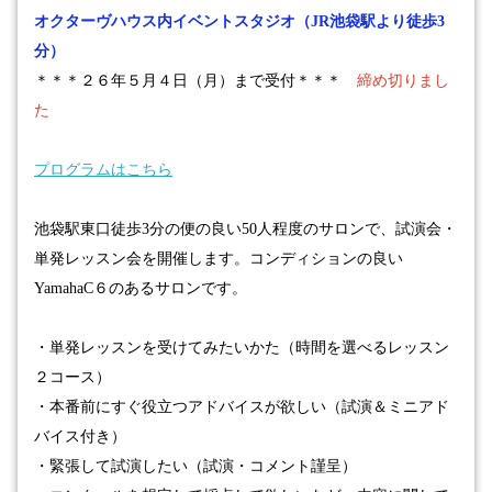
オクターヴハウス内イベントスタジオ（
JR池袋駅より徒歩3
分）
＊＊＊
２６
年５
月４
日（月）まで受付＊＊＊
締め切りまし
た
プログラムはこちら
池袋駅東口徒歩
3
分の便の良い
50
人程度のサロンで、試演会・
単発レッスン会を
開催します。コンディションの良い
YamahaC
６のあるサロンです。
・単発レッスンを受けてみたいかた（時間を選べるレッスン
２コース）
・本番前にすぐ役立つアドバイスが欲しい（試演＆ミニアド
バイス付き）
・緊張して試演したい（試演・コメント謹呈）