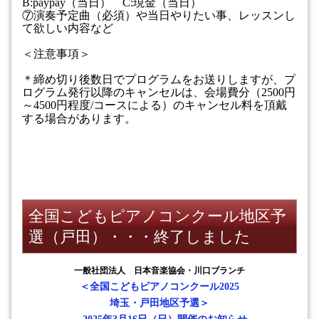
B:paypay
（当日）
C:
現金（当日）
⑦演奏予定曲（必須）や当日やりたい事、レッスンし
て欲しい内容など
＜注意事項＞
＊締め切り後数日でプログラムをお送りしますが、プ
ログラム発行以降のキャンセルは、会場費分（
2500
円
～
4500
円程度
/
コースによる）のキャンセル料を頂戴
する場合があります。
全国こどもピアノコンクール地区予
選（戸田）・・・終了しました
一般社団法人 日本音楽協会・川口ブランチ
＜全国こどもピアノコンクール2025
埼玉・戸田地区予選＞