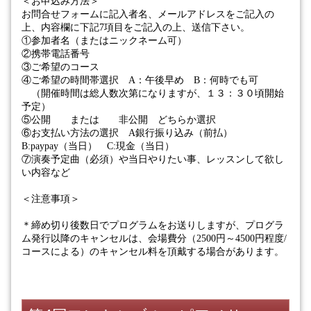
＜お申込み方法＞
お問合せフォームに記入者名、メールアドレスをご記入の
上、内容欄に下記
7
項目をご記入の上、送信下さい。
①参加者名（またはニックネーム可）
②携帯電話番号
③ご希望のコース
④ご希望の時間帯選択
A
：午後早め
B
：何時でも可
（開催時間は総人数次第になりますが、
１３：３０頃開始
予定
）
⑤公開 または 非公開 どちらか選択
⑥お支払い方法の選択
A
銀行振り込み（前払）
B:paypay
（当日）
C:
現金（当日）
⑦演奏予定曲（必須）や当日やりたい事、レッスンして欲し
い内容など
＜注意事項＞
＊締め切り後数日でプログラムをお送りしますが、プログラ
ム発行以降のキャンセルは、会場費分（
2500
円～
4500
円程度
/
コースによる）のキャンセル料を頂戴する場合があります。