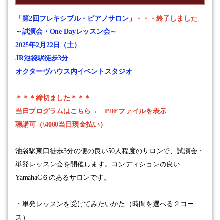
「第2回フレキシブル・ピアノサロン」
・・・終了しました
～試演会・
One Day
レッスン会～
2025
年
2
月
22
日（土）
JR池袋駅徒歩3分
オクターヴハウス内イベントスタジオ
＊＊＊締切ました＊＊＊
当日プログラムはこちら→
PDFファイルを表示
聴講可（\4000当日現金払い）
池袋駅東口徒歩
3
分の便の良い
50
人程度のサロンで、試演会・
単発レッスン会を
開催します。コンディションの良い
YamahaC
６のあるサロンです。
・単発レッスンを受けてみたいかた（時間を選べる２コー
ス）