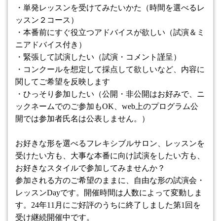
・単発レッスンを受けてみたいかた（時間を選べるレ
ッスン２コース）
・本番前にすぐ役立つアドバイスが欲しい（試演＆ミ
ニアドバイス付き）
・緊張して試演したい（試演・コメント謹呈）
・コンクールを想定して採点して欲しいなど、内容に
関してご希望を反映します
・ひっそり参加したい（公開・非公開はお好みで、ニ
ックネームでのご参加も
OK
、
web
上のプログラム公
開では参加者氏名は公表しません。
）
お好きな形を選べるフレキシブルサロン、レッスンを
受けたい方も、大事な本番に向け試演をしたい方も、
お好きなスタイルで参加してみませんか？
参加される方のご希望のままに、自由な形の試演会・
レッスン
Day
です。開催時間は人数によって変動しま
す。
24
年
11
月にご好評のうちに終了しました第
1
回を
受け継続開催中です。