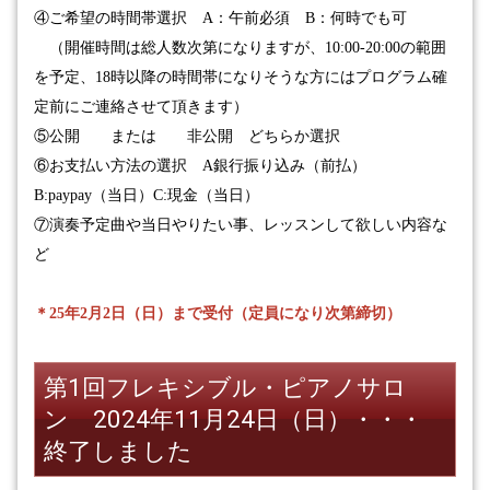
④
ご希望の時間帯選択
A
：午前必須
B
：何時でも可
（開催時間は総人数次第になりますが、10:00-20:00の範囲
を予定、18時以降の時間帯になりそうな方にはプログラム確
定前にご連絡させて頂きます）
⑤公開 または 非公開 どちらか選択
⑥お支払い方法の選択
A
銀行振り込み（前払）
B:paypay
（当日）
C:
現金（当日）
⑦
演奏予定曲や当日やりたい事、レッスンして欲しい内容な
ど
＊
25年2月2日（日）
まで受付（定員になり次第締切）
第1回フレキシブル・ピアノサロ
ン 2024年11月24日（日）・・・
終了しました