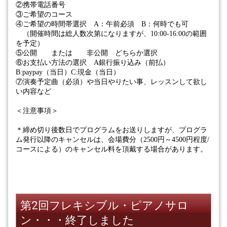
②携帯電話番号
③ご希望のコース
④ご希望の時間帯選択
A
：午前必須
B
：何時でも可
（開催時間は総人数次第になりますが、
10:00-16:00
の範囲
を予定）
⑤公開 または 非公開 どちらか選択
⑥お支払い方法の選択
A
銀行振り込み（前払）
B:paypay
（当日）
C:
現金（当日）
⑦演奏予定曲（必須）や当日やりたい事、レッスンして欲し
い内容など
＜注意事項＞
＊締め切り後数日でプログラムをお送りしますが、プログラ
ム発行以降のキャンセルは、会場費分（
2500
円～
4500
円程度
/
コースによる）のキャンセル料を頂戴する場合があります。
第2回フレキシブル・ピアノサロ
ン・・・終了しました