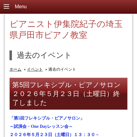
Menu
ピアニスト伊集院紀子の埼玉
県戸田市ピアノ教室
過去のイベント
ホーム
»
イベント
»
過去のイベント
第5回フレキシブル・ピアノサロン
２０２６年５月２３日（土曜日）終
了しました
「第5回フレキシブル・ピアノサロン」
～試演会・
One Day
レッスン会～
２０２６年５月２３日（土曜日）１３：３０－