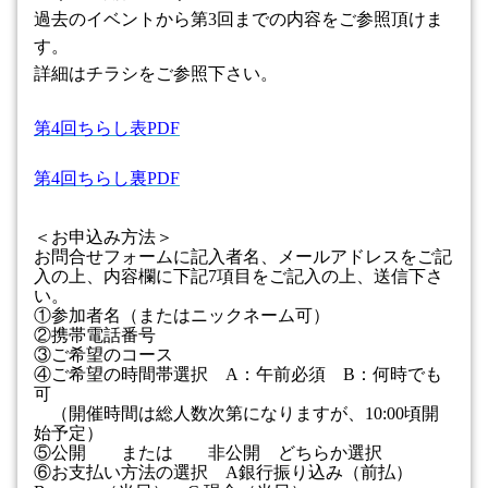
過去のイベントから第
3
回までの内容をご参照頂けま
す。
詳細はチラシをご参照下さい。
第4
回ちらし表PDF
第4
回ちらし裏PDF
＜お申込み方法＞
お問合せフォームに記入者名、メールアドレスをご記
入の上、内容欄に下記
7
項目をご記入の上、送信下さ
い。
①参加者名（またはニックネーム可）
②携帯電話番号
③ご希望のコース
④ご希望の時間帯選択
A
：午前必須
B
：何時でも
可
（開催時間は総人数次第になりますが、
10:00
頃開
始予定）
⑤公開 または 非公開 どちらか選択
⑥お支払い方法の選択
A
銀行振り込み（前払）