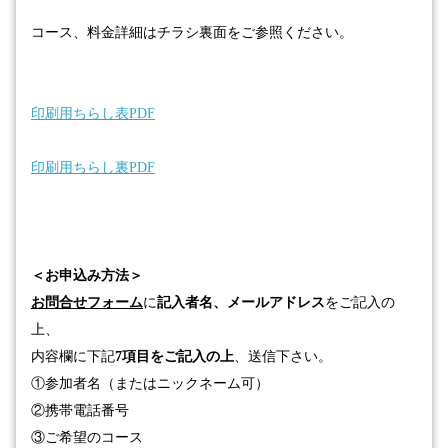
コース、料金詳細はチラシ裏面をご参照ください。
印刷用ちらし表PDF
印刷用ちらし裏PDF
＜お申込み方法＞
お問合せフォーム
に
記入者名、メールアドレス
をご記入の
上、
内容欄に下記
7項目をご記入の上
、送信下さい。
①
参加者名（またはニックネーム可）
②
携帯電話番号
③
ご希望のコース