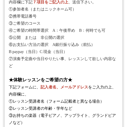
内容欄に下記
７項目をご記入の上
、送信下さい。
①
参加者名（またはニックネーム可）
②
携帯電話番号
③
ご希望のコース
④
ご希望の時間帯選択
A
：午後早め
B
：何時でも可
⑤公開 または 非公開の選択
⑥
お支払い方法の選択
A
銀行振り込み（前払）
B:paypay
（当日）
C:
現金（当日）
⑦
演奏予定曲や当日やりたい事、レッスンして欲しい内容な
ど
★
体験レッスンをご希望の方
★
下記フォームに、
記入者名、メールアドレス
をご入力の上、
内容欄に、
①
レッスン受講者名（フォーム記載者と異なる場合）
②
レッスン受講者の年齢・学年など
③
お持ちの楽器（電子ピアノ、アップライト、グランドピア
ノなど）