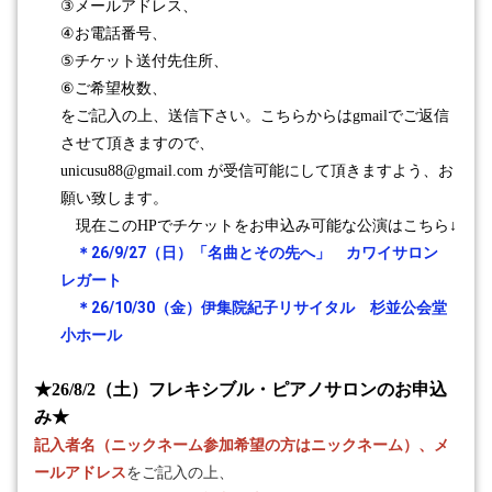
③
メールアドレス、
④
お電話番号、
⑤
チケット送付先住所、
⑥
ご希望枚数、
をご記入の上、送信下さい。こちらからは
gmail
でご返信
させて頂きますので、
unicusu88@gmail.com
が受信可能にして頂きますよう、お
願い致します。
現在この
HP
でチケットをお申込み可能な公演はこちら
↓
26/9/27
＊
（日）「名曲とその先へ」 カワイサロン
レガート
26/10/30
＊
（金）伊集院紀子リサイタル 杉並公会堂
小ホール
★26/8/2（土）
フレキシブル・ピアノサロンのお申込
み
★
記入者名（ニックネーム参加希望の方はニックネーム）、メ
ールアドレス
をご記入の上、